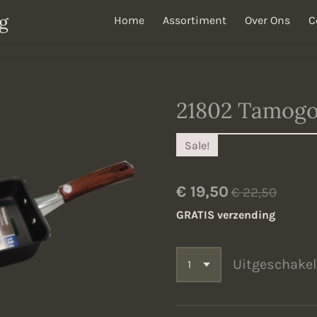
g
Home
Assortiment
Over Ons
C
21802 Tamogo
Sale!
€ 19,50
€ 22,50
GRATIS verzending
Uitgeschake