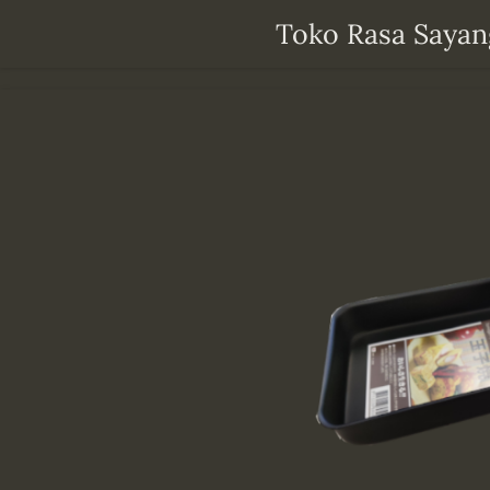
Ga
Toko Rasa Sayan
direct
naar
de
hoofdinhoud