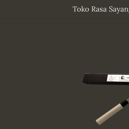
Ga
Toko Rasa Sayan
direct
naar
de
hoofdinhoud