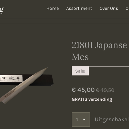
g
Home
Assortiment
Over Ons
C
21801 Japanse
Mes
Sale!
€ 45,00
€ 49,50
GRATIS verzending
Uitgeschake